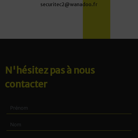
securitec2@wanadoo.fr
N'hésitez pas à nous
contacter