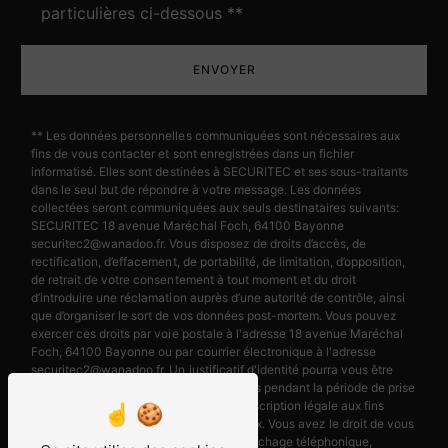
particulières ci-dessous **
ENVOYER
** Les données personnelles communiquées sont nécessaires aux
fins de vous contacter et sont enregistrées dans un fichier
informatisé. Elles sont destinées à SECURITEC et ses sous-traitants
dans le seul but de répondre à votre message. Les données
collectées seront communiquées aux seuls destinataires suivants:
SECURITEC 18 avenue Maréchal Foch, 64100 Bayonne
securitec2@wanadoo.fr. Vous disposez de droits d’accès, de
rectification, d’effacement, de portabilité, de limitation, d’opposition,
de retrait de votre consentement à tout moment et du droit
d’introduire une réclamation auprès d’une autorité de contrôle, ainsi
que d’organiser le sort de vos données post-mortem. Vous pouvez
exercer ces droits par voie postale à l'adresse 18 avenue Maréchal
Foch, 64100 Bayonne ou par courrier électronique à l'adresse
securitec2@wanadoo.fr. Un justificatif d'identité pourra vous être
demandé. Nous conservons vos données pendant la période de prise
de contact puis pendant la durée de prescription légale aux fins
probatoires et de gestion des contentieux. Vous avez le droit de vous
inscrire sur la liste d'opposition au démarchage téléphonique,