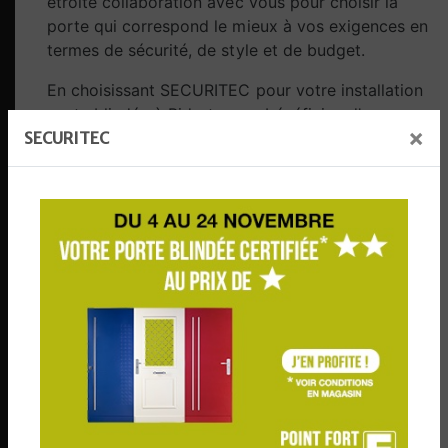
étroite collaboration avec vous pour choisir la
porte qui correspond le mieux à vos exigences en
termes de sécurité, de style et de budget.
En choisissant SECURITEC pour votre installation
porte blindée à Bidart, vous bénéficiez d'un
×
SECURITEC
service complet, de la sélection du produit à son
installation professionnelle. Notre engagement
envers la satisfaction du client et notre réputation
de fournir des solutions de sécurité fiables font
de nous le partenaire idéal pour renforcer la
sécurité de votre propriété.
N'attendez pas que l'insécurité devienne un
problème. Protégez votre espace dès aujourd'hui
avec l'expertise de SECURITEC. Contactez-nous
dès maintenant pour discuter de vos besoins en
matière de portes blindées et découvrez
comment nous pouvons renforcer la sécurité de
votre propriété à Bidart.