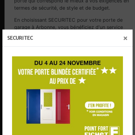
porte qui correspond le mieux à vos exigences en
termes de sécurité, de style et de budget.
En choisissant SECURITEC pour votre porte de
garage à Arbonne, vous bénéficiez d'un service
complet, de la sélection du produit à son
×
SECURITEC
installation professionnelle. Notre engagement
envers la satisfaction du client et notre réputation
de fournir des solutions de sécurité fiables font
de nous le partenaire idéal pour renforcer la
sécurité de votre propriété.
N'attendez pas que l'insécurité devienne un
problème. Protégez votre espace dès aujourd'hui
avec l'expertise de SECURITEC. Contactez-nous
dès maintenant pour discuter de vos besoins en
matière de portes blindées et découvrez
comment nous pouvons renforcer la sécurité de
votre propriété à Arbonne.