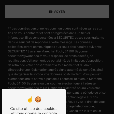
ENVOYER
** Les données personnelles communiquées sont nécessaires aux
fins de vous contacter et sont enregistrées dans un fichier
informatisé. Elles sont destinées à SECURITEC et ses sous-traitants
dans le seul but de répondre à votre message. Les données
collectées seront communiquées aux seuls destinataires suivants:
SECURITEC 18 avenue Maréchal Foch, 64100 Bayonne
securitec2@wanadoo.fr. Vous disposez de droits d’accès, de
rectification, d’effacement, de portabilité, de limitation, d’opposition,
de retrait de votre consentement à tout moment et du droit
d’introduire une réclamation auprès d’une autorité de contrôle, ainsi
que d’organiser le sort de vos données post-mortem. Vous pouvez
exercer ces droits par voie postale à l'adresse 18 avenue Maréchal
Foch, 64100 Bayonne ou par courrier électronique à l'adresse
securitec2@wanadoo.fr. Un justificatif d'identité pourra vous être
demandé. Nous conservons vos données pendant la période de prise
de contact puis pendant la durée de prescription légale aux fins
probatoires et de gestion des contentieux. Vous avez le droit de vous
inscrire sur la liste d'opposition au démarchage téléphonique,
Ce site utilise des cookies
disponible à cette adresse:
Bloctel.gouv.fr
. Consultez le site cnil.fr
et vous donne le contrôle