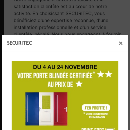
satisfaction clientèle est au cœur de notre
activité. En choisissant SECURITEC, vous
bénéficiez d'une expertise reconnue, d'une
installation professionnelle et d'un service
clientèle inégalé. Nous nous engageons à fournir
des solutions de sécurité fiables et durables,
×
SECURITEC
adaptées à vos besoins spécifiques.
En résumé, SECURITEC est votre partenaire de
confiance pour toutes vos solutions de sécurité,
notamment pour l'installation de
porte blindée
.
Avec notre expérience, notre expertise et notre
engagement envers la qualité, nous sommes
déterminés à vous fournir la tranquillité d'esprit
que vous méritez.
Contactez-nous aujourd'hui pour en savoir plus
sur nos services et comment nous pouvons vous
aider à sécuriser votre propriété avec nos