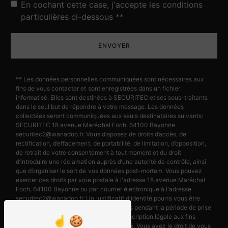
En cochant cette case, j'accepte les conditions
particulières ci-dessous **
ENVOYER
** Les données personnelles communiquées sont nécessaires aux
fins de vous contacter et sont enregistrées dans un fichier
informatisé. Elles sont destinées à SECURITEC et ses sous-traitants
dans le seul but de répondre à votre message. Les données
collectées seront communiquées aux seuls destinataires suivants:
SECURITEC 18 avenue Maréchal Foch, 64100 Bayonne
securitec2@wanadoo.fr. Vous disposez de droits d’accès, de
rectification, d’effacement, de portabilité, de limitation, d’opposition,
de retrait de votre consentement à tout moment et du droit
d’introduire une réclamation auprès d’une autorité de contrôle, ainsi
que d’organiser le sort de vos données post-mortem. Vous pouvez
exercer ces droits par voie postale à l'adresse 18 avenue Maréchal
Foch, 64100 Bayonne ou par courrier électronique à l'adresse
securitec2@wanadoo.fr. Un justificatif d'identité pourra vous être
demandé. Nous conservons vos données pendant la période de prise
de contact puis pendant la durée de prescription légale aux fins
probatoires et de gestion des contentieux. Vous avez le droit de vous