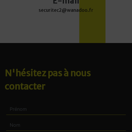
E-mail
securitec2@wanadoo.fr
N'hésitez pas à nous
contacter