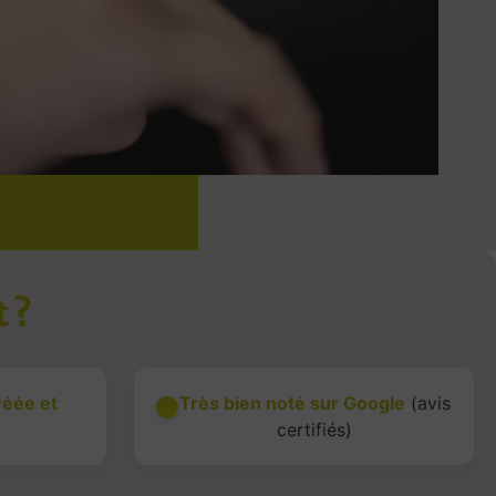
t ?
réée et
Très bien noté sur Google
(avis
certifiés)