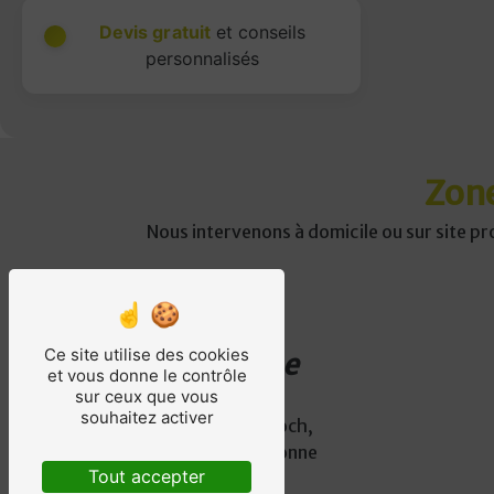
Devis gratuit
et conseils
personnalisés
Zone
Nous intervenons à domicile ou sur site pr
Ce site utilise des cookies
Adresse
et vous donne le contrôle
sur ceux que vous
18 avenue
souhaitez activer
Maréchal Foch,
64100 Bayonne
Tout accepter