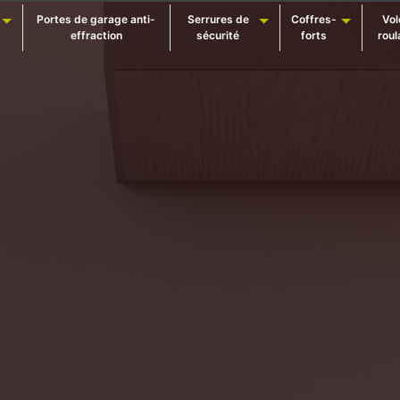
Portes de garage anti-
Serrures de
Coffres-
Vol
effraction
sécurité
forts
roul