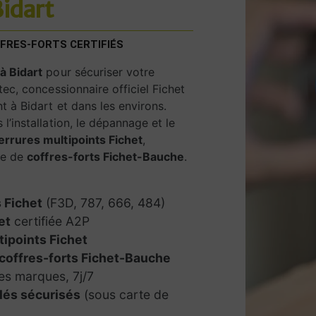
Bidart
FRES-FORTS CERTIFIÉS
 à Bidart
pour sécuriser votre
tec, concessionnaire officiel Fichet
t à Bidart et dans les environs.
l’installation, le dépannage et le
errures multipoints Fichet
,
que de
coffres-forts Fichet-Bauche
.
 Fichet
(F3D, 787, 666, 484)
et
certifiée A2P
tipoints Fichet
coffres-forts Fichet-Bauche
es marques, 7j/7
lés sécurisés
(sous carte de