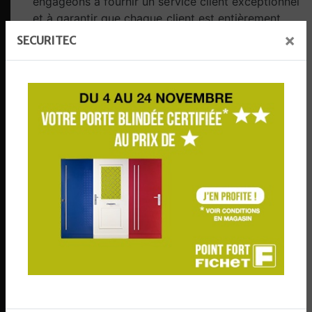
engageons à fournir un service client exceptionnel
et à garantir que chaque client est entièrement
satisfait de nos produits et services de volets
×
SECURITEC
roulants.
Ne compromettez pas la sécurité de votre
propriété. Faites confiance à l'expertise de
SECURITEC pour tous vos besoins en matière de
volets roulants à Bayonne. Contactez-nous dès
aujourd'hui pour planifier une consultation initiale
et découvrir comment nous pouvons améliorer la
sécurité et la protection de votre propriété avec
nos solutions de volets roulants haut de gamme.
EN SAVOIR PLUS