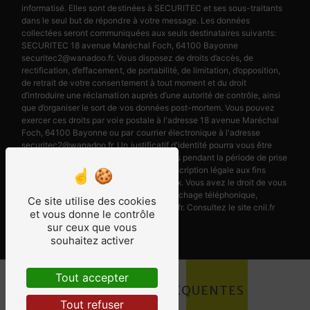
informatisé. Elles sont destinées à SECURITEC et ses sous-traitants
dans le seul but de répondre à votre message. Les données
collectées seront communiquées aux seuls destinataires suivants:
SECURITEC 18 avenue Maréchal Foch, 64100 Bayonne
securitec2@wanadoo.fr. Vous disposez de droits d’accès, de
rectification, d’effacement, de portabilité, de limitation, d’opposition,
de retrait de votre consentement à tout moment et du droit
d’introduire une réclamation auprès d’une autorité de contrôle, ainsi
que d’organiser le sort de vos données post-mortem. Vous pouvez
exercer ces droits par voie postale à l'adresse 18 avenue Maréchal
Foch, 64100 Bayonne ou par courrier électronique à l'adresse
securitec2@wanadoo.fr. Un justificatif d'identité pourra vous être
demandé. Nous conservons vos données pendant la période de prise
de contact puis pendant la durée de prescription légale aux fins
probatoires et de gestion des contentieux. Vous avez le droit de vous
inscrire sur la liste d'opposition au démarchage téléphonique,
Ce site utilise des cookies
disponible à cette adresse:
Bloctel.gouv.fr
. Consultez le site cnil.fr
et vous donne le contrôle
pour plus d’informations sur vos droits.
sur ceux que vous
souhaitez activer
Tout accepter
RECHERCHES FRÉQUENTES
Tout refuser