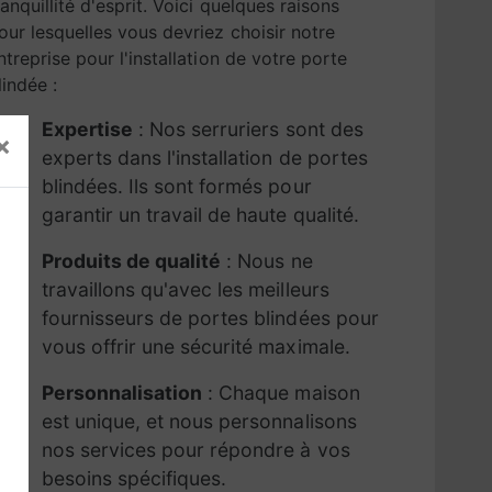
ranquillité d'esprit. Voici quelques raisons
our lesquelles vous devriez choisir notre
ntreprise pour l'installation de votre porte
lindée :
Expertise
: Nos serruriers sont des
×
experts dans l'installation de portes
blindées. Ils sont formés pour
garantir un travail de haute qualité.
Produits de qualité
: Nous ne
travaillons qu'avec les meilleurs
fournisseurs de portes blindées pour
vous offrir une sécurité maximale.
Personnalisation
: Chaque maison
est unique, et nous personnalisons
nos services pour répondre à vos
besoins spécifiques.