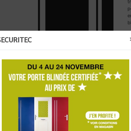
t
p
e
b
SECURITEC