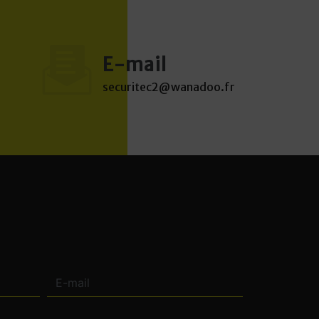
E-mail
securitec2@wanadoo.fr