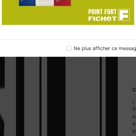
Ne plus afficher ce messa
C
L
S
e
A
p