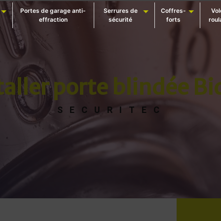
Portes de garage anti-
Serrures de
Coffres-
Vol
effraction
sécurité
forts
roul
taller porte blindée Bi
SECURITEC