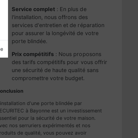
Service complet
: En plus de
l'installation, nous offrons des
services d'entretien et de réparation
pour assurer la longévité de votre
porte blindée.
ge
Prix compétitifs
: Nous proposons
des tarifs compétitifs pour vous offrir
une sécurité de haute qualité sans
compromettre votre budget.
onclusion
'installation d'une porte blindée par
ECURITEC à Bayonne est un investissement
ssentiel pour la sécurité de votre maison.
vec nos serruriers expérimentés et nos
roduits de qualité, vous pouvez avoir