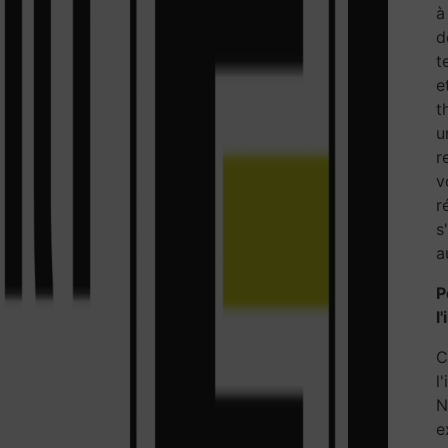
à
d
t
e
t
u
r
v
r
s
a
P
l
C
l
N
e