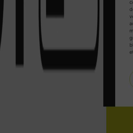
c
d
v
a
m
g
b
e