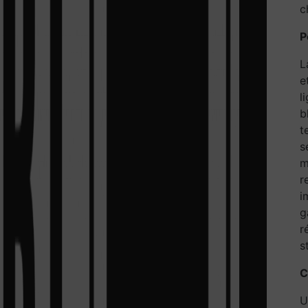
c
P
L
e
l
b
t
s
m
r
i
g
r
s
C
U