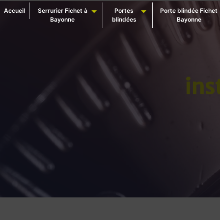
Panneau de gestion des cookies
Accueil
Serrurier Fichet à
Portes
Porte blindée Fichet
Bayonne
blindées
Bayonne
ins