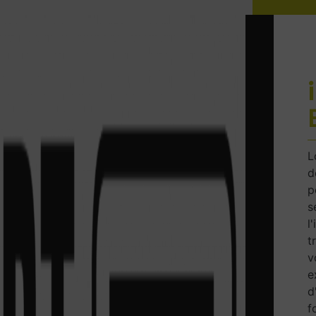
L
d
p
s
l
t
v
e
d
f