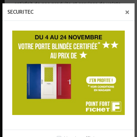
satisfait de nos produits et services de volets
×
roulants.
SECURITEC
Ne compromettez pas la sécurité de votre
propriété. Faites confiance à l'expertise de
SECURITEC pour tous vos besoins en matière de
volets roulants à Anglet. Contactez-nous dès
aujourd'hui pour planifier une consultation initiale
et découvrir comment nous pouvons améliorer la
sécurité et la protection de votre propriété avec
nos solutions de volets roulants haut de gamme.
EN SAVOIR PLUS
CONTACTEZ-NOUS