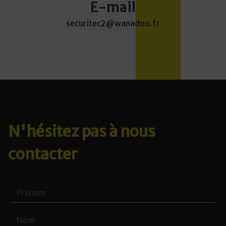
E-mail
securitec2@wanadoo.fr
N'hésitez pas à nous
contacter