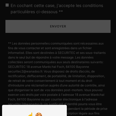
En cochant cette case, j'accepte les conditions
particulières ci-dessous **
ENVOYER
** Les données personnelles communiquées sont nécessaires aux
fins de vous contacter et sont enregistrées dans un fichier
informatisé. Elles sont destinées à SECURITEC et ses sous-traitants
dans le seul but de répondre à votre message. Les données
collectées seront communiquées aux seuls destinataires suivants:
SECURITEC 18 avenue Maréchal Foch, 64100 Bayonne
securitec2@wanadoo.fr. Vous disposez de droits d’accès, de
rectification, d’effacement, de portabilité, de limitation, d’opposition,
de retrait de votre consentement à tout moment et du droit
d’introduire une réclamation auprès d’une autorité de contrôle, ainsi
que d’organiser le sort de vos données post-mortem. Vous pouvez
exercer ces droits par voie postale à l'adresse 18 avenue Maréchal
Foch, 64100 Bayonne ou par courrier électronique à l'adresse
securitec2@wanadoo.fr. Un justificatif d'identité pourra vous être
demandé. Nous conservons vos données pendant la période de prise
de contact puis pendant la durée de prescription légale aux fins